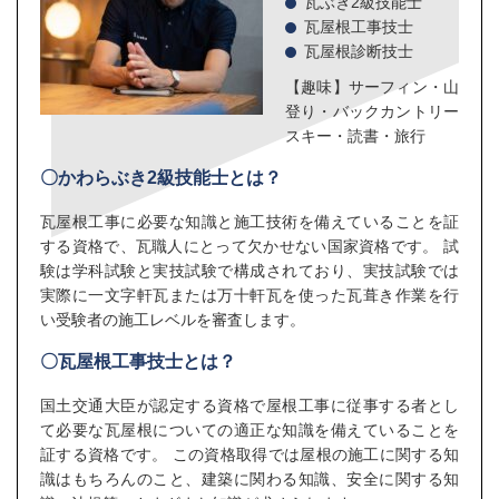
瓦ぶき2級技能士
瓦屋根工事技士
瓦屋根診断技士
【趣味】サーフィン・山
登り・バックカントリー
スキー・読書・旅行
〇かわらぶき2級技能士とは？
瓦屋根工事に必要な知識と施工技術を備えていることを証
する資格で、瓦職人にとって欠かせない国家資格です。 試
験は学科試験と実技試験で構成されており、実技試験では
実際に一文字軒瓦または万十軒瓦を使った瓦葺き作業を行
い受験者の施工レベルを審査します。
〇瓦屋根工事技士とは？
国土交通大臣が認定する資格で屋根工事に従事する者とし
て必要な瓦屋根についての適正な知識を備えていることを
証する資格です。 この資格取得では屋根の施工に関する知
識はもちろんのこと、建築に関わる知識、安全に関する知