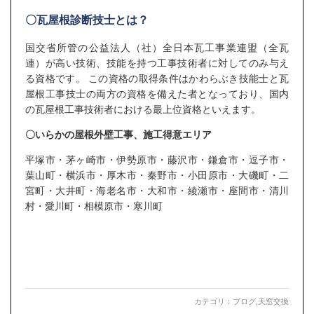
〇瓦屋根診断技士とは？
国交省所管の公益法人（社）全日本瓦工事業連盟（全瓦
連）が高い技術、技能を持つ工事技術者に対してのみ与え
る資格です。 この資格の取得条件はかわらぶき技能士と瓦
屋根工事技士の両方の資格を備えた者となっており、国内
の瓦屋根工事技術者における最上位資格といえます。
〇いらかの屋根外壁工事、施工得意エリア
平塚市・茅ヶ崎市・伊勢原市・藤沢市・鎌倉市・逗子市・
葉山町・横浜市・厚木市・秦野市・小田原市・大磯町・二
宮町・大井町・海老名市・大和市・綾瀬市・座間市・清川
村・愛川町・相模原市・寒川町
カテゴリ：
ブログ
,
天窓交換