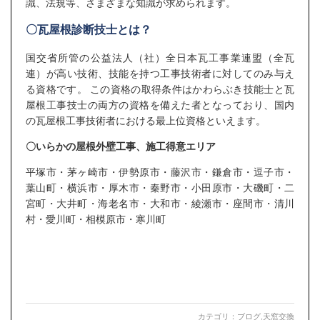
識、法規等、さまざまな知識が求められます。
〇瓦屋根診断技士とは？
国交省所管の公益法人（社）全日本瓦工事業連盟（全瓦
連）が高い技術、技能を持つ工事技術者に対してのみ与え
る資格です。 この資格の取得条件はかわらぶき技能士と瓦
屋根工事技士の両方の資格を備えた者となっており、国内
の瓦屋根工事技術者における最上位資格といえます。
〇いらかの屋根外壁工事、施工得意エリア
平塚市・茅ヶ崎市・伊勢原市・藤沢市・鎌倉市・逗子市・
葉山町・横浜市・厚木市・秦野市・小田原市・大磯町・二
宮町・大井町・海老名市・大和市・綾瀬市・座間市・清川
村・愛川町・相模原市・寒川町
カテゴリ：
ブログ
,
天窓交換