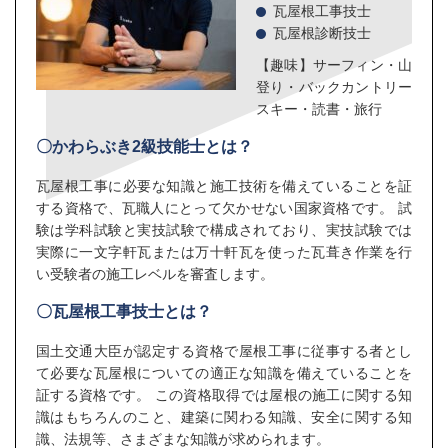
瓦屋根工事技士
瓦屋根診断技士
【趣味】サーフィン・山
登り・バックカントリー
スキー・読書・旅行
〇かわらぶき2級技能士とは？
瓦屋根工事に必要な知識と施工技術を備えていることを証
する資格で、瓦職人にとって欠かせない国家資格です。 試
験は学科試験と実技試験で構成されており、実技試験では
実際に一文字軒瓦または万十軒瓦を使った瓦葺き作業を行
い受験者の施工レベルを審査します。
〇瓦屋根工事技士とは？
国土交通大臣が認定する資格で屋根工事に従事する者とし
て必要な瓦屋根についての適正な知識を備えていることを
証する資格です。 この資格取得では屋根の施工に関する知
識はもちろんのこと、建築に関わる知識、安全に関する知
識、法規等、さまざまな知識が求められます。