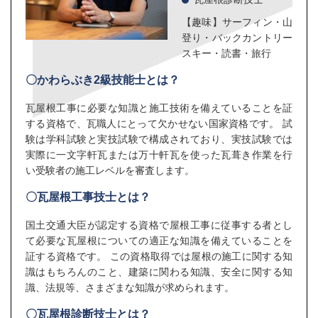
【趣味】サーフィン・山
登り・バックカントリー
スキー・読書・旅行
〇かわらぶき2級技能士とは？
瓦屋根工事に必要な知識と施工技術を備えていることを証
する資格で、瓦職人にとって欠かせない国家資格です。 試
験は学科試験と実技試験で構成されており、実技試験では
実際に一文字軒瓦または万十軒瓦を使った瓦葺き作業を行
い受験者の施工レベルを審査します。
〇瓦屋根工事技士とは？
国土交通大臣が認定する資格で屋根工事に従事する者とし
て必要な瓦屋根についての適正な知識を備えていることを
証する資格です。 この資格取得では屋根の施工に関する知
識はもちろんのこと、建築に関わる知識、安全に関する知
識、法規等、さまざまな知識が求められます。
〇瓦屋根診断技士とは？