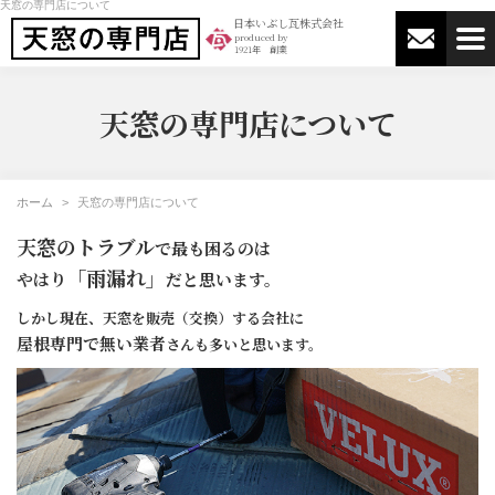
天窓の専門店について
日本いぶし瓦株式会社
produced by
1921年 創業
天窓の専門店について
ホーム
天窓の専門店について
天窓のトラブル
で最も困るのは
「雨漏れ」
やはり
だと思います。
しかし現在、天窓を販売（交換）する会社に
屋根専門で無い業者
さんも多いと思います。